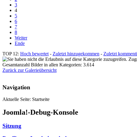
3
4
5
6
7
8
Weiter
Ende
TOP 12:
Hoch bewertet
-
Zuletzt hinzugekommen
-
Zuletzt kommenti
Zugr
Gesamtanzahl Bilder in allen Kategorien: 3.614
Zurück zur Galerieübersicht
Navigation
Aktuelle Seite:
Startseite
Joomla!-Debug-Konsole
Sitzung