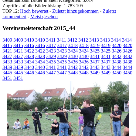
Gesamtanzahl Bilder in allen Kategorien: 3.614
Zugriffe auf alle Bilder bislang: 1.783.105
TOP 12:
Hoch bewertet
-
Zuletzt hinzugekommen
-
Zuletzt
kommentiert
-
Meist gesehen
Vereinsmeisterschaft 2015_44
3409
3409
3410
3410
3411
3411
3412
3412
3413
3413
3414
3414
3415
3415
3416
3416
3417
3417
3418
3418
3419
3419
3420
3420
3421
3421
3422
3422
3423
3423
3424
3424
3425
3425
3426
3426
3427
3427
3428
3428
3429
3429
3430
3430
3431
3431
3432
3432
3433
3433
3434
3434
3435
3435
3436
3436
3437
3437
3438
3438
3439
3439
3440
3440
3441
3441
3442
3442
3443
3443
3444
3444
3445
3445
3446
3446
3447
3447
3448
3448
3449
3449
3450
3450
3451
3451