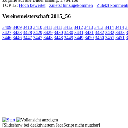
Zugriffe auf alle Bilder bislang: 1.784.108
TOP 12:
Hoch bewertet
-
Zuletzt hinzugekommen
-
Zuletzt kommenti
Vereinsmeisterschaft 2015_56
3409
3409
3410
3410
3411
3411
3412
3412
3413
3413
3414
3414
3
3427
3428
3428
3429
3429
3430
3430
3431
3431
3432
3432
3433
3
3446
3446
3447
3447
3448
3448
3449
3449
3450
3450
3451
3451
3
[Slideshow bei deaktiviertem JacaScript nicht nutzbar]