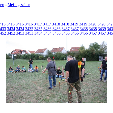
ert
-
Meist gesehen
415
3415
3416
3416
3417
3417
3418
3418
3419
3419
3420
3420
342
433
3434
3434
3435
3435
3436
3436
3437
3437
3438
3438
3439
343
452
3452
3453
3453
3454
3454
3455
3455
3456
3456
3457
3457
345