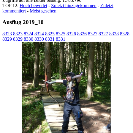
Zugriffe auf alle Bilder bislang: 1.783.796
TOP 12:
Hoch bewertet
-
Zuletzt hinzugekommen
-
Zuletzt
kommentiert
-
Meist gesehen
Ausflug 2019_10
8323
8323
8324
8324
8325
8325
8326
8326
8327
8327
8328
8328
8329
8329
8330
8330
8331
8331