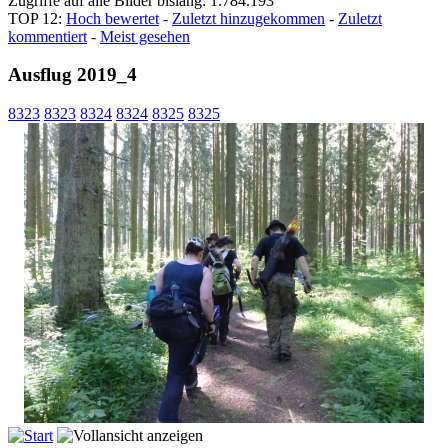
Zugriffe auf alle Bilder bislang: 1.784.193
TOP 12:
Hoch bewertet
-
Zuletzt hinzugekommen
-
Zuletzt
kommentiert
-
Meist gesehen
Ausflug 2019_4
8323
8323
8324
8324
8325
8325