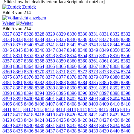
[Slideshow bei deaktiviertem JacaScript nicht nutzbar]
Zurück
Bild 3 von 214
Weiter
Bild 5 von 214
8327
8327
8328
8328
8329
8329
8330
8330
8331
8331
8332
8332
8333
8333
8334
8334
8335
8335
8336
8336
8337
8337
8338
8338
8339
8339
8340
8340
8341
8341
8342
8342
8343
8343
8344
8344
8345
8345
8346
8346
8347
8347
8348
8348
8349
8349
8350
8350
8351
8351
8352
8352
8353
8353
8354
8354
8355
8355
8356
8356
8357
8357
8358
8358
8359
8359
8360
8360
8361
8361
8362
8362
8363
8363
8364
8364
8365
8365
8366
8366
8367
8367
8368
8368
8369
8369
8370
8370
8371
8371
8372
8372
8373
8373
8374
8374
8375
8375
8376
8376
8377
8377
8378
8378
8379
8379
8380
8380
8381
8381
8382
8382
8383
8383
8384
8384
8385
8385
8386
8386
8387
8387
8388
8388
8389
8389
8390
8390
8391
8391
8392
8392
8393
8393
8394
8394
8395
8395
8396
8396
8397
8397
8398
8398
8399
8399
8400
8400
8401
8401
8402
8402
8403
8403
8404
8404
8405
8405
8406
8406
8407
8407
8408
8408
8409
8409
8410
8410
8411
8411
8412
8412
8413
8413
8414
8414
8415
8415
8416
8416
8417
8417
8418
8418
8419
8419
8420
8420
8421
8421
8422
8422
8423
8423
8424
8424
8425
8425
8426
8426
8427
8427
8428
8428
8429
8429
8430
8430
8431
8431
8432
8432
8433
8433
8434
8434
8435
8435
8436
8436
8437
8437
8438
8438
8439
8439
8440
8440