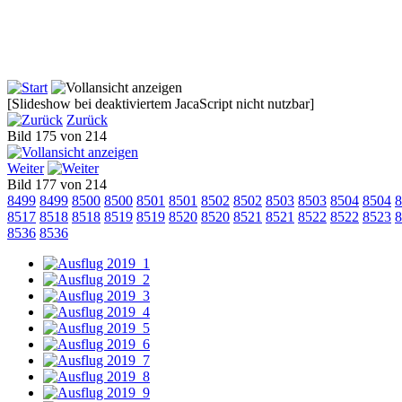
[Slideshow bei deaktiviertem JacaScript nicht nutzbar]
Zurück
Bild 175 von 214
Weiter
Bild 177 von 214
8499
8499
8500
8500
8501
8501
8502
8502
8503
8503
8504
8504
8
8517
8518
8518
8519
8519
8520
8520
8521
8521
8522
8522
8523
8
8536
8536