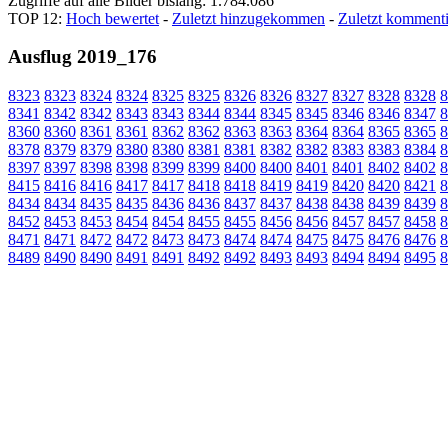
Zugriffe auf alle Bilder bislang: 1.784.086
TOP 12:
Hoch bewertet
-
Zuletzt hinzugekommen
-
Zuletzt kommenti
Ausflug 2019_176
8323
8323
8324
8324
8325
8325
8326
8326
8327
8327
8328
8328
8
8341
8342
8342
8343
8343
8344
8344
8345
8345
8346
8346
8347
8
8360
8360
8361
8361
8362
8362
8363
8363
8364
8364
8365
8365
8
8378
8379
8379
8380
8380
8381
8381
8382
8382
8383
8383
8384
8
8397
8397
8398
8398
8399
8399
8400
8400
8401
8401
8402
8402
8
8415
8416
8416
8417
8417
8418
8418
8419
8419
8420
8420
8421
8
8434
8434
8435
8435
8436
8436
8437
8437
8438
8438
8439
8439
8
8452
8453
8453
8454
8454
8455
8455
8456
8456
8457
8457
8458
8
8471
8471
8472
8472
8473
8473
8474
8474
8475
8475
8476
8476
8
8489
8490
8490
8491
8491
8492
8492
8493
8493
8494
8494
8495
8