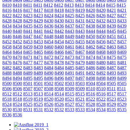
8410
8410
8411
8411
8412
8412
8413
8413
8414
8414
8415
8415
8416
8416
8417
8417
8418
8418
8419
8419
8420
8420
8421
8421
8422
8422
8423
8423
8424
8424
8425
8425
8426
8426
8427
8427
8428
8428
8429
8429
8430
8430
8431
8431
8432
8432
8433
8433
8434
8434
8435
8435
8436
8436
8437
8437
8438
8438
8439
8439
8440
8440
8441
8441
8442
8442
8443
8443
8444
8444
8445
8445
8446
8446
8447
8447
8448
8448
8449
8449
8450
8450
8451
8451
8452
8452
8453
8453
8454
8454
8455
8455
8456
8456
8457
8457
8458
8458
8459
8459
8460
8460
8461
8461
8462
8462
8463
8463
8464
8464
8465
8465
8466
8466
8467
8467
8468
8468
8469
8469
8470
8470
8471
8471
8472
8472
8473
8473
8474
8474
8475
8475
8476
8476
8477
8477
8478
8478
8479
8479
8480
8480
8481
8481
8482
8482
8483
8483
8484
8484
8485
8485
8486
8486
8487
8487
8488
8488
8489
8489
8490
8490
8491
8491
8492
8492
8493
8493
8494
8494
8495
8495
8496
8496
8497
8497
8498
8498
8499
8499
8500
8500
8501
8501
8502
8502
8503
8503
8504
8504
8505
8505
8506
8506
8507
8507
8508
8508
8509
8509
8510
8510
8511
8511
8512
8512
8513
8513
8514
8514
8515
8515
8516
8516
8517
8517
8518
8518
8519
8519
8520
8520
8521
8521
8522
8522
8523
8523
8524
8524
8525
8525
8526
8526
8527
8527
8528
8528
8529
8529
8530
8530
8531
8531
8532
8532
8533
8533
8534
8534
8535
8535
8536
8536