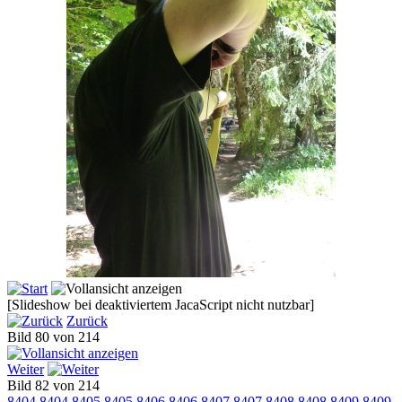
[Slideshow bei deaktiviertem JacaScript nicht nutzbar]
Zurück
Bild 80 von 214
Weiter
Bild 82 von 214
8404
8404
8405
8405
8406
8406
8407
8407
8408
8408
8409
8409